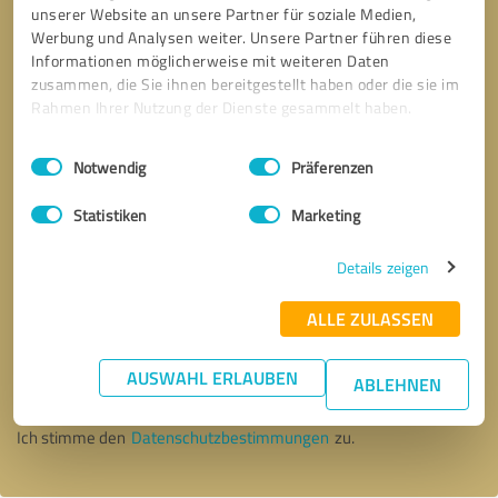
unserer Website an unsere Partner für soziale Medien,
Werbung und Analysen weiter. Unsere Partner führen diese
Informationen möglicherweise mit weiteren Daten
zusammen, die Sie ihnen bereitgestellt haben oder die sie im
Rahmen Ihrer Nutzung der Dienste gesammelt haben.
Einwilligungsauswahl
Impressum
|
Datenschutzbestimmungen
Notwendig
Präferenzen
Statistiken
Marketing
Details zeigen
ALLE ZULASSEN
Bitte um Rückruf
* Erforderliche Angaben
AUSWAHL ERLAUBEN
ABLEHNEN
Nachricht senden
Ich stimme den
Datenschutzbestimmungen
zu.