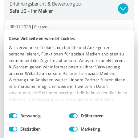
Erfahrungsbericht & Bewertung zu:
Safe UG - Ihr Makler
08.01.2025
Anonym
Diese Webseite verwendet Cookies
Kommentar von Safe UG - Ihr Makler:
Wir verwenden Cookies, um Inhalte und Anzeigen zu
Vielen lieben Dank - das geht runter wie Öl :-)
personalisieren, Funktionen für soziale Medien anbieten zu
können und die Zugriffe auf unsere Website zu analysieren.
Außerdem geben wir Informationen zu Ihrer Verwendung
unserer Website an unsere Partner für soziale Medien,
5,00 von 5
Werbung und Analysen weiter. Unsere Partner führen diese
Informationen möglicherweise mit weiteren Daten
SEHR GUT
zusammen, die Sie ihnen bereitgestellt haben oder die sie im
Empfehlung
Rahmen Ihrer Nutzung der Dienste gesammelt haben.
Wie immer alles unkompliziert . Gerne wieder!
Einwilligungsauswahl
Impressum
|
Datenschutzbestimmungen
Notwendig
Präferenzen
Erfahrungsbericht & Bewertung zu:
Statistiken
Marketing
Safe UG - Ihr Makler