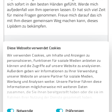
sich sofort in den besten Händen gefühlt. Werde mich
aufjedenfall von Ihm operieren lassen. Er hat sich viel Zeit
für meine Fragen genommen. Freue mich darauf das ich
mit Ihm diesen gemeinsam Weg machen kann, dieses
Lipödem zu bekämpfen.
Erfahrungsbericht & Bewertung zu:
SALZACH I Salzburger Zentrum für
Diese Webseite verwendet Cookies
Ästhetische Chirurgie
Wir verwenden Cookies, um Inhalte und Anzeigen zu
personalisieren, Funktionen für soziale Medien anbieten zu
können und die Zugriffe auf unsere Website zu analysieren.
19.06.2020
Sonja B.
Außerdem geben wir Informationen zu Ihrer Verwendung
unserer Website an unsere Partner für soziale Medien,
Werbung und Analysen weiter. Unsere Partner führen diese
5,00 von 5
Informationen möglicherweise mit weiteren Daten
zusammen, die Sie ihnen bereitgestellt haben oder die sie im
SEHR GUT
Empfehlung
Rahmen Ihrer Nutzung der Dienste gesammelt haben.
Einwilligungsauswahl
Impressum
|
Datenschutzbestimmungen
Top Betreuung - die Ärzte waren rund um die Uhr für mich
Notwendig
Präferenzen