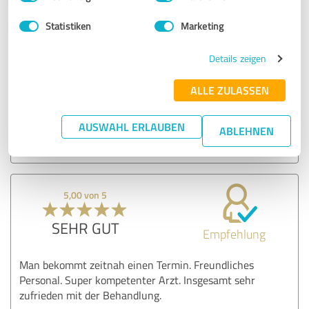
erreichbar und das Resultat übertrifft alle meine
Vorstellungen - ein herzliches Dankeschön an das ganze
Statistiken
Marketing
SALZACH-Team!!!
Details zeigen
Erfahrungsbericht & Bewertung zu:
ALLE ZULASSEN
SALZACH I Salzburger Zentrum für
Ästhetische Chirurgie
AUSWAHL ERLAUBEN
ABLEHNEN
22.10.2019
I.
5,00 von 5
SEHR GUT
Empfehlung
Man bekommt zeitnah einen Termin. Freundliches
Personal. Super kompetenter Arzt. Insgesamt sehr
zufrieden mit der Behandlung.