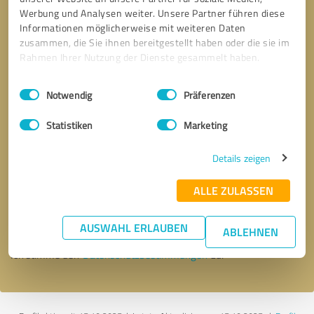
Werbung und Analysen weiter. Unsere Partner führen diese
Informationen möglicherweise mit weiteren Daten
zusammen, die Sie ihnen bereitgestellt haben oder die sie im
Rahmen Ihrer Nutzung der Dienste gesammelt haben.
Einwilligungsauswahl
Impressum
|
Datenschutzbestimmungen
Notwendig
Präferenzen
Statistiken
Marketing
Details zeigen
Bitte um Rückruf
* Erforderliche Angaben
ALLE ZULASSEN
Nachricht senden
AUSWAHL ERLAUBEN
ABLEHNEN
Ich stimme den
Datenschutzbestimmungen
zu.