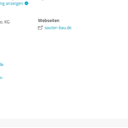
ng anzeigen
Webseiten
o. KG
sauter-bau.de
de
en