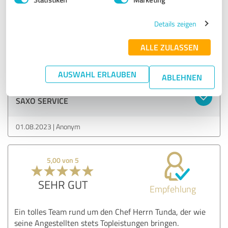
SEHR GUT
Empfehlung
Details zeigen
Saxo Service ist sehr zuverlässig & führt hochwertige
ALLE ZULASSEN
Renigiungsarbeiten aus. Wir sind sehr zufrieden!
AUSWAHL ERLAUBEN
ABLEHNEN
Erfahrungsbericht & Bewertung zu:
SAXO SERVICE
01.08.2023
Anonym
5,00 von 5
SEHR GUT
Empfehlung
Ein tolles Team rund um den Chef Herrn Tunda, der wie
seine Angestellten stets Topleistungen bringen.