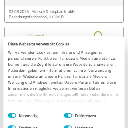
03.08.2023
Miersch & Stephan GmbH,
Bedachungsfachhandel, 01328 D.
4,91 von 5
Diese Webseite verwendet Cookies
SEHR GUT
Empfehlung
Wir verwenden Cookies, um Inhalte und Anzeigen zu
personalisieren, Funktionen für soziale Medien anbieten zu
schnelle Problemlösung
können und die Zugriffe auf unsere Website zu analysieren.
Außerdem geben wir Informationen zu Ihrer Verwendung
unserer Website an unsere Partner für soziale Medien,
Werbung und Analysen weiter. Unsere Partner führen diese
Erfahrungsbericht & Bewertung zu:
Informationen möglicherweise mit weiteren Daten
SAXO SERVICE
zusammen, die Sie ihnen bereitgestellt haben oder die sie im
Rahmen Ihrer Nutzung der Dienste gesammelt haben.
02.08.2023
Anonym
Einwilligungsauswahl
Impressum
|
Datenschutzbestimmungen
Notwendig
Präferenzen
5,00 von 5
Statistiken
Marketing