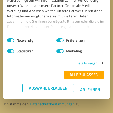
Außerdem geben wir Informationen zu Ihrer Verwendung
unserer Website an unsere Partner für soziale Medien,
Werbung und Analysen weiter. Unsere Partner führen diese
Informationen möglicherweise mit weiteren Daten
zusammen, die Sie ihnen bereitgestellt haben oder die sie im
Rahmen Ihrer Nutzung der Dienste gesammelt haben.
Einwilligungsauswahl
Impressum
|
Datenschutzbestimmungen
Notwendig
Präferenzen
Statistiken
Marketing
Details zeigen
ALLE ZULASSEN
Bitte um Rückruf
* Erforderliche Angaben
AUSWAHL ERLAUBEN
ABLEHNEN
Nachricht senden
Ich stimme den
Datenschutzbestimmungen
zu.