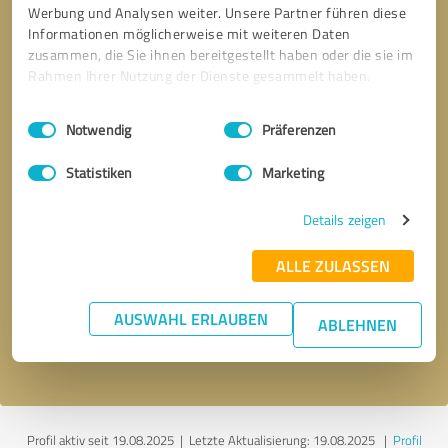
Werbung und Analysen weiter. Unsere Partner führen diese
Informationen möglicherweise mit weiteren Daten
zusammen, die Sie ihnen bereitgestellt haben oder die sie im
Rahmen Ihrer Nutzung der Dienste gesammelt haben.
Einwilligungsauswahl
Impressum
|
Datenschutzbestimmungen
Notwendig
Präferenzen
Statistiken
Marketing
Details zeigen
Bitte um Rückruf
* Erforderliche Angaben
ALLE ZULASSEN
Nachricht senden
AUSWAHL ERLAUBEN
ABLEHNEN
Ich stimme den
Datenschutzbestimmungen
zu.
Profil aktiv seit 19.08.2025 |
Letzte Aktualisierung: 19.08.2025
|
Profil