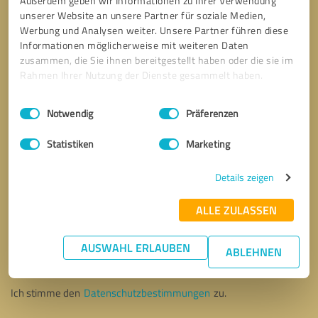
Außerdem geben wir Informationen zu Ihrer Verwendung
unserer Website an unsere Partner für soziale Medien,
Werbung und Analysen weiter. Unsere Partner führen diese
Informationen möglicherweise mit weiteren Daten
zusammen, die Sie ihnen bereitgestellt haben oder die sie im
Rahmen Ihrer Nutzung der Dienste gesammelt haben.
Einwilligungsauswahl
Impressum
|
Datenschutzbestimmungen
Notwendig
Präferenzen
Statistiken
Marketing
Details zeigen
ALLE ZULASSEN
Bitte um Rückruf
* Erforderliche Angaben
AUSWAHL ERLAUBEN
ABLEHNEN
Nachricht senden
Ich stimme den
Datenschutzbestimmungen
zu.