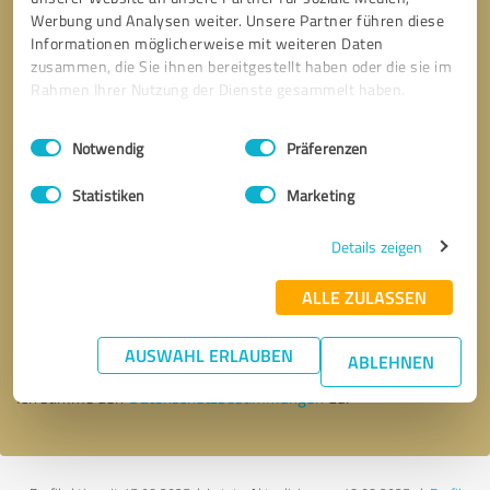
Werbung und Analysen weiter. Unsere Partner führen diese
Informationen möglicherweise mit weiteren Daten
zusammen, die Sie ihnen bereitgestellt haben oder die sie im
Rahmen Ihrer Nutzung der Dienste gesammelt haben.
Einwilligungsauswahl
Impressum
|
Datenschutzbestimmungen
Notwendig
Präferenzen
Statistiken
Marketing
Details zeigen
Bitte um Rückruf
* Erforderliche Angaben
ALLE ZULASSEN
Nachricht senden
AUSWAHL ERLAUBEN
ABLEHNEN
Ich stimme den
Datenschutzbestimmungen
zu.