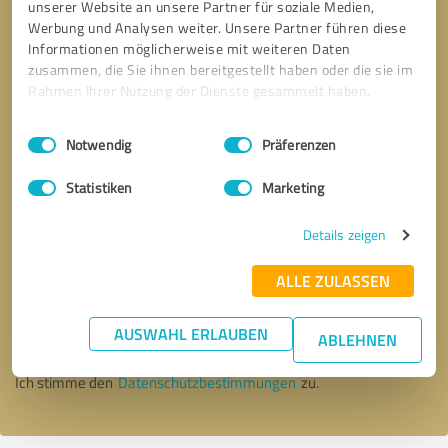
unserer Website an unsere Partner für soziale Medien,
Werbung und Analysen weiter. Unsere Partner führen diese
Informationen möglicherweise mit weiteren Daten
zusammen, die Sie ihnen bereitgestellt haben oder die sie im
Rahmen Ihrer Nutzung der Dienste gesammelt haben.
Einwilligungsauswahl
Impressum
|
Datenschutzbestimmungen
Notwendig
Präferenzen
Statistiken
Marketing
Details zeigen
Bitte um Rückruf
* Erforderliche Angaben
ALLE ZULASSEN
AUSWAHL ERLAUBEN
Nachricht senden
ABLEHNEN
Ich stimme den
Datenschutzbestimmungen
zu.