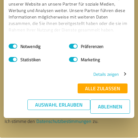
unserer Website an unsere Partner für soziale Medien,
Werbung und Analysen weiter. Unsere Partner führen diese
Informationen möglicherweise mit weiteren Daten
zusammen, die Sie ihnen bereitgestellt haben oder die sie im
Rahmen Ihrer Nutzung der Dienste gesammelt haben.
Einwilligungsauswahl
Impressum
|
Datenschutzbestimmungen
Notwendig
Präferenzen
Statistiken
Marketing
Details zeigen
ALLE ZULASSEN
Bitte um Rückruf
* Erforderliche Angaben
AUSWAHL ERLAUBEN
ABLEHNEN
Nachricht senden
Ich stimme den
Datenschutzbestimmungen
zu.