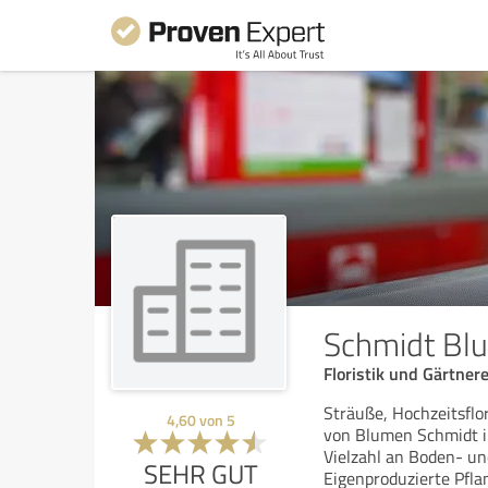
Schmidt B
Floristik und Gärtne
Sträuße, Hochzeitsflo
4,60
von
5
von Blumen Schmidt i
Vielzahl an Boden- u
SEHR GUT
Eigenproduzierte Pfla