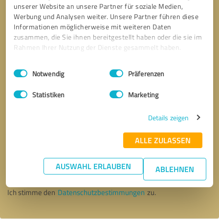
unserer Website an unsere Partner für soziale Medien,
Werbung und Analysen weiter. Unsere Partner führen diese
Informationen möglicherweise mit weiteren Daten
zusammen, die Sie ihnen bereitgestellt haben oder die sie im
Rahmen Ihrer Nutzung der Dienste gesammelt haben.
Einwilligungsauswahl
Impressum
|
Datenschutzbestimmungen
Notwendig
Präferenzen
Statistiken
Marketing
Details zeigen
ALLE ZULASSEN
Bitte um Rückruf
* Erforderliche Angaben
AUSWAHL ERLAUBEN
ABLEHNEN
Nachricht senden
Ich stimme den
Datenschutzbestimmungen
zu.