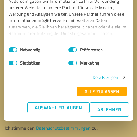
Außerdem geben wir Informationen zu Ihrer Verwendung
unserer Website an unsere Partner für soziale Medien,
Werbung und Analysen weiter. Unsere Partner führen diese
Informationen möglicherweise mit weiteren Daten
zusammen, die Sie ihnen bereitgestellt haben oder die sie im
Rahmen Ihrer Nutzung der Dienste gesammelt haben.
Einwilligungsauswahl
Impressum
|
Datenschutzbestimmungen
Notwendig
Präferenzen
Statistiken
Marketing
Details zeigen
ALLE ZULASSEN
Bitte um Rückruf
* Erforderliche Angaben
AUSWAHL ERLAUBEN
ABLEHNEN
Nachricht senden
Ich stimme den
Datenschutzbestimmungen
zu.