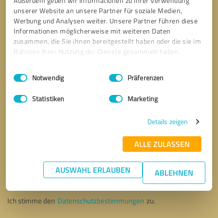
Außerdem geben wir Informationen zu Ihrer Verwendung
unserer Website an unsere Partner für soziale Medien,
Werbung und Analysen weiter. Unsere Partner führen diese
Informationen möglicherweise mit weiteren Daten
zusammen, die Sie ihnen bereitgestellt haben oder die sie im
Rahmen Ihrer Nutzung der Dienste gesammelt haben.
Einwilligungsauswahl
Impressum
|
Datenschutzbestimmungen
Notwendig
Präferenzen
Statistiken
Marketing
Details zeigen
ALLE ZULASSEN
Bitte um Rückruf
* Erforderliche Angaben
AUSWAHL ERLAUBEN
ABLEHNEN
Nachricht senden
Ich stimme den
Datenschutzbestimmungen
zu.