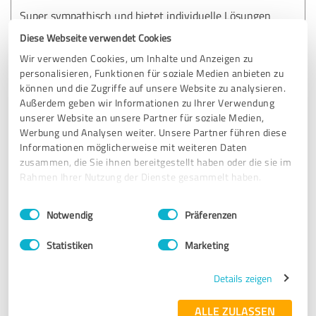
Super sympathisch und bietet individuelle Lösungen
Diese Webseite verwendet Cookies
Wir verwenden Cookies, um Inhalte und Anzeigen zu
Erfahrungsbericht & Bewertung zu:
personalisieren, Funktionen für soziale Medien anbieten zu
Schneider Invest
können und die Zugriffe auf unsere Website zu analysieren.
Außerdem geben wir Informationen zu Ihrer Verwendung
23.06.2020
Anonym
unserer Website an unsere Partner für soziale Medien,
Werbung und Analysen weiter. Unsere Partner führen diese
Informationen möglicherweise mit weiteren Daten
5,00 von 5
zusammen, die Sie ihnen bereitgestellt haben oder die sie im
Rahmen Ihrer Nutzung der Dienste gesammelt haben.
SEHR GUT
Empfehlung
Einwilligungsauswahl
Impressum
|
Datenschutzbestimmungen
Notwendig
Präferenzen
Sehr freundlich und hilfsbereit, der Service und die
Statistiken
Marketing
Betreuung waren perfekt von Anfang bis zum Ende.
Jederzeit wieder ! Kann ich nur empfehlen!!!
Details zeigen
ALLE ZULASSEN
Erfahrungsbericht & Bewertung zu: