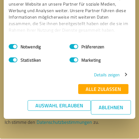
unserer Website an unsere Partner für soziale Medien,
Werbung und Analysen weiter. Unsere Partner führen diese
Informationen möglicherweise mit weiteren Daten
zusammen, die Sie ihnen bereitgestellt haben oder die sie im
Rahmen Ihrer Nutzung der Dienste gesammelt haben.
Einwilligungsauswahl
Impressum
|
Datenschutzbestimmungen
Notwendig
Präferenzen
Statistiken
Marketing
Details zeigen
ALLE ZULASSEN
Bitte um Rückruf
* Erforderliche Angaben
AUSWAHL ERLAUBEN
ABLEHNEN
Nachricht senden
Ich stimme den
Datenschutzbestimmungen
zu.