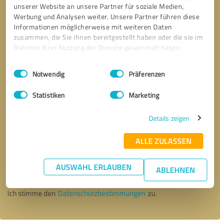
unserer Website an unsere Partner für soziale Medien,
Werbung und Analysen weiter. Unsere Partner führen diese
Informationen möglicherweise mit weiteren Daten
zusammen, die Sie ihnen bereitgestellt haben oder die sie im
Rahmen Ihrer Nutzung der Dienste gesammelt haben.
Einwilligungsauswahl
Impressum
|
Datenschutzbestimmungen
Notwendig
Präferenzen
Statistiken
Marketing
Details zeigen
ALLE ZULASSEN
Bitte um Rückruf
* Erforderliche Angaben
AUSWAHL ERLAUBEN
ABLEHNEN
Nachricht senden
Ich stimme den
Datenschutzbestimmungen
zu.