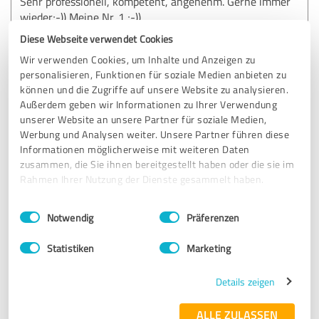
Sehr professionell, kompetent, angenehm. Gerne immer
wieder;-)) Meine Nr. 1 ;-))
Diese Webseite verwendet Cookies
Wir verwenden Cookies, um Inhalte und Anzeigen zu
Erfahrungsbericht & Bewertung zu:
personalisieren, Funktionen für soziale Medien anbieten zu
Schreibbüro Tintenfaß
können und die Zugriffe auf unsere Website zu analysieren.
Außerdem geben wir Informationen zu Ihrer Verwendung
05.05.2017
B.
unserer Website an unsere Partner für soziale Medien,
Werbung und Analysen weiter. Unsere Partner führen diese
Informationen möglicherweise mit weiteren Daten
Kommentar von Schreibbüro Tintenfaß:
zusammen, die Sie ihnen bereitgestellt haben oder die sie im
Rahmen Ihrer Nutzung der Dienste gesammelt haben.
Lieber Herr Bearth,
die Zufriedenheit meiner Kunden liegt mir sehr am
Herzen ~ Dankeschön ~ für Ihre Bewertung.
Einwilligungsauswahl
Impressum
|
Datenschutzbestimmungen
Notwendig
Präferenzen
Statistiken
Marketing
5,00 von 5
Details zeigen
SEHR GUT
Empfehlung
ALLE ZULASSEN