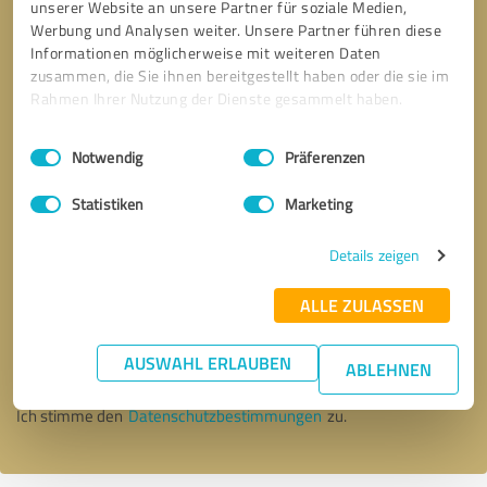
unserer Website an unsere Partner für soziale Medien,
Werbung und Analysen weiter. Unsere Partner führen diese
Informationen möglicherweise mit weiteren Daten
zusammen, die Sie ihnen bereitgestellt haben oder die sie im
Rahmen Ihrer Nutzung der Dienste gesammelt haben.
Einwilligungsauswahl
Impressum
|
Datenschutzbestimmungen
Notwendig
Präferenzen
Statistiken
Marketing
Details zeigen
Bitte um Rückruf
* Erforderliche Angaben
ALLE ZULASSEN
AUSWAHL ERLAUBEN
Nachricht senden
ABLEHNEN
Ich stimme den
Datenschutzbestimmungen
zu.