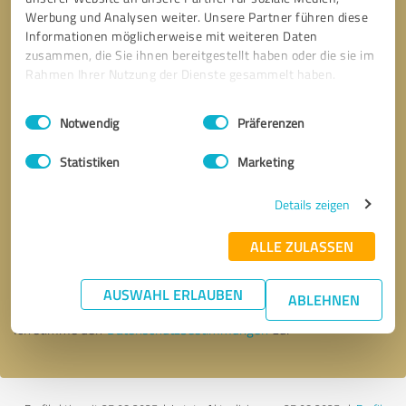
Werbung und Analysen weiter. Unsere Partner führen diese
Informationen möglicherweise mit weiteren Daten
zusammen, die Sie ihnen bereitgestellt haben oder die sie im
Rahmen Ihrer Nutzung der Dienste gesammelt haben.
Einwilligungsauswahl
Impressum
|
Datenschutzbestimmungen
Notwendig
Präferenzen
Statistiken
Marketing
Details zeigen
Bitte um Rückruf
* Erforderliche Angaben
ALLE ZULASSEN
Nachricht senden
AUSWAHL ERLAUBEN
ABLEHNEN
Ich stimme den
Datenschutzbestimmungen
zu.