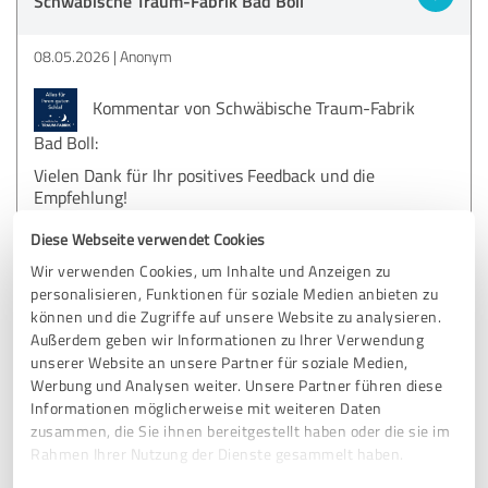
Schwäbische Traum-Fabrik Bad Boll
08.05.2026
Anonym
Kommentar von Schwäbische Traum-Fabrik
Bad Boll:
Vielen Dank für Ihr positives Feedback und die
Empfehlung!
Es freut uns zu hören, dass Sie mit der Auswahl Ihrer
Matratze und dem gesamten Prozess zufrieden waren.
Diese Webseite verwendet Cookies
Ihr Lob an Frau Lutz und Herrn Reichwald geben wir
Wir verwenden Cookies, um Inhalte und Anzeigen zu
gern weiter.
personalisieren, Funktionen für soziale Medien anbieten zu
Wir hoffen, dass Sie viele angenehme Nächte in Ihrem
können und die Zugriffe auf unsere Website zu analysieren.
Wohnmobil verbringen werden.
Außerdem geben wir Informationen zu Ihrer Verwendung
unserer Website an unsere Partner für soziale Medien,
Wir wünschen traumhafte Nächte im Wohnmobil!
Werbung und Analysen weiter. Unsere Partner führen diese
Ihr Team der schwäbischen Traum-Fabrik
Informationen möglicherweise mit weiteren Daten
zusammen, die Sie ihnen bereitgestellt haben oder die sie im
Rahmen Ihrer Nutzung der Dienste gesammelt haben.
5,00 von 5