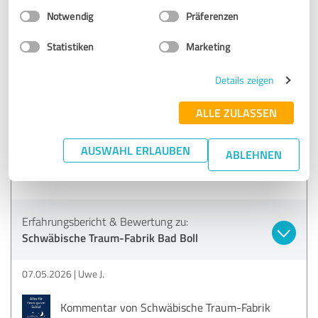
Einwilligungsauswahl
Impressum
|
Datenschutzbestimmungen
Notwendig
Präferenzen
SEHR GUT
Empfehlung
Statistiken
Marketing
Die Beratung durch Frau Lutz war herausragend - eher 6
Sterne!!
Details zeigen
Nachdem ich den Kauf neuer Matratzen immer wieder
hinausgezögert habe, hat es mir die topp Beratung in
ALLE ZULASSEN
angenehmer Atmosphäre leicht gemacht, eine schnelle
Entscheidung zu treffen. Sehr kundenorientiert!
AUSWAHL ERLAUBEN
ABLEHNEN
Beste Grüße
Uwe J.
Erfahrungsbericht & Bewertung zu:
Schwäbische Traum-Fabrik Bad Boll
07.05.2026
Uwe J.
Kommentar von Schwäbische Traum-Fabrik