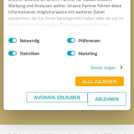
Werbung und Analysen weiter. Unsere Partner führen diese
Informationen möglicherweise mit weiteren Daten
zusammen, die Sie ihnen bereitgestellt haben oder die sie im
Rahmen Ihrer Nutzung der Dienste gesammelt haben.
Einwilligungsauswahl
Impressum
|
Datenschutzbestimmungen
Notwendig
Präferenzen
Statistiken
Marketing
Details zeigen
Bitte um Rückruf
* Erforderliche Angaben
ALLE ZULASSEN
Nachricht senden
AUSWAHL ERLAUBEN
ABLEHNEN
Ich stimme den
Datenschutzbestimmungen
zu.