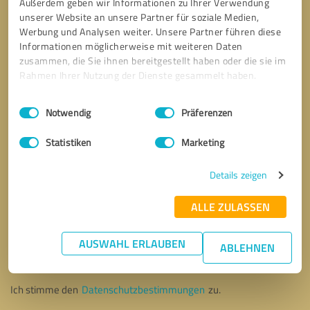
Außerdem geben wir Informationen zu Ihrer Verwendung
unserer Website an unsere Partner für soziale Medien,
Werbung und Analysen weiter. Unsere Partner führen diese
Informationen möglicherweise mit weiteren Daten
zusammen, die Sie ihnen bereitgestellt haben oder die sie im
Rahmen Ihrer Nutzung der Dienste gesammelt haben.
Einwilligungsauswahl
Impressum
|
Datenschutzbestimmungen
Notwendig
Präferenzen
Statistiken
Marketing
Details zeigen
ALLE ZULASSEN
Bitte um Rückruf
* Erforderliche Angaben
AUSWAHL ERLAUBEN
ABLEHNEN
Nachricht senden
Ich stimme den
Datenschutzbestimmungen
zu.