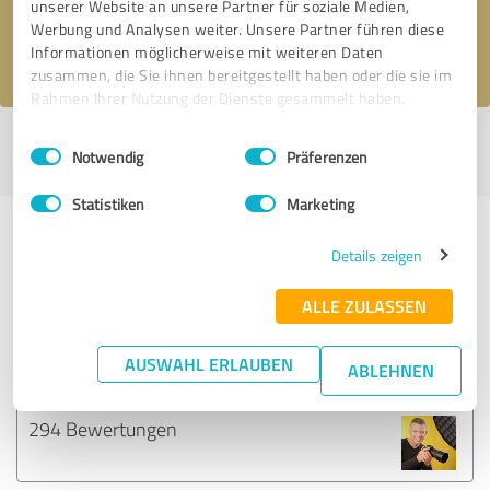
unserer Website an unsere Partner für soziale Medien,
Werbung und Analysen weiter. Unsere Partner führen diese
Ich stimme den
Datenschutzbestimmungen
zu.
Informationen möglicherweise mit weiteren Daten
zusammen, die Sie ihnen bereitgestellt haben oder die sie im
Rahmen Ihrer Nutzung der Dienste gesammelt haben.
Einwilligungsauswahl
Impressum
|
Datenschutzbestimmungen
Profil aktiv seit 14.05.2017 |
Letzte Aktualisierung: 10.07.2017
|
Profil
Notwendig
Präferenzen
melden
Statistiken
Marketing
Erfahrungen zu weiteren
Details zeigen
Anbietern aus dem Bereich
Marketing
ALLE ZULASSEN
StarWin GmbH
AUSWAHL ERLAUBEN
ABLEHNEN
294 Bewertungen