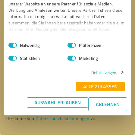
unserer Website an unsere Partner für soziale Medien,
Werbung und Analysen weiter. Unsere Partner führen diese
Informationen möglicherweise mit weiteren Daten
zusammen, die Sie ihnen bereitgestellt haben oder die sie im
Rahmen Ihrer Nutzung der Dienste gesammelt haben.
Einwilligungsauswahl
Impressum
|
Datenschutzbestimmungen
Notwendig
Präferenzen
Statistiken
Marketing
Details zeigen
ALLE ZULASSEN
Bitte um Rückruf
* Erforderliche Angaben
AUSWAHL ERLAUBEN
ABLEHNEN
Nachricht senden
Ich stimme den
Datenschutzbestimmungen
zu.