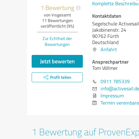
Komplette Beschreibu
1 Bewertung
i
von insgesamt
Kontaktdaten
11 Bewertungen
Segelschule Activesail
veröffentlicht (9%)
Jakobinenstr. 24
90762 Fürth
Zur Echtheit der
Deutschland
Bewertungen
Anfahrt
Jetzt bewerten
Ansprechpartner
Tom Völlmer
Profil teilen
0911 785339
info@activesail.d
Impressum
Termin vereinbar
1 Bewertung auf ProvenEx