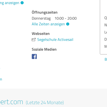
ng anzeigen
Öffnungszeiten
Q
Donnerstag
10:00 - 20:00
Alle Zeiten anzeigen
N
L
Webseiten
D
Segelschule Activesail
M
Soziale Medien
B
e
en
pert.com
(Letzte 24 Monate)