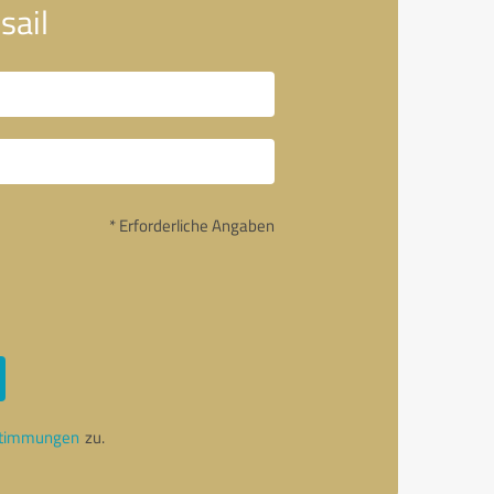
sail
* Erforderliche Angaben
stimmungen
zu.