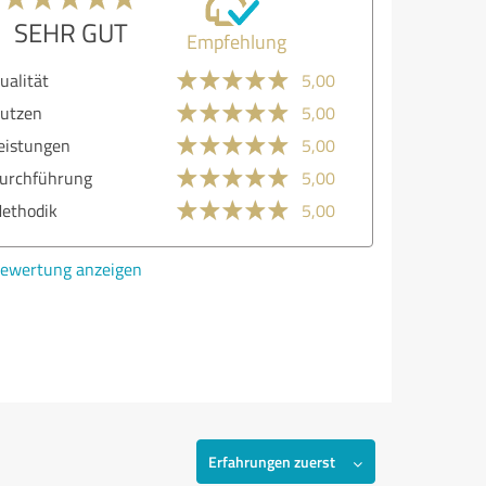
SEHR GUT
Empfehlung
ualität
5,00
utzen
5,00
eistungen
5,00
urchführung
5,00
ethodik
5,00
ewertung anzeigen
Erfahrungen zuerst