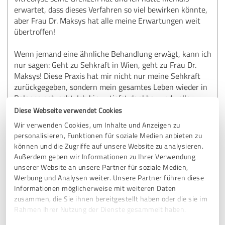
erwartet, dass dieses Verfahren so viel bewirken könnte,
aber Frau Dr. Maksys hat alle meine Erwartungen weit
übertroffen!
Wenn jemand eine ähnliche Behandlung erwägt, kann ich
nur sagen: Geht zu Sehkraft in Wien, geht zu Frau Dr.
Maksys! Diese Praxis hat mir nicht nur meine Sehkraft
zurückgegeben, sondern mein gesamtes Leben wieder in
Balance gebracht. Ich bin zutiefst dankbar und voller
Begeisterung für das unglaubliche Team von Sehkraft! Von
Diese Webseite verwendet Cookies
mir gäbe es in jeder Kategorie 10 Sterne wenn man diese
Wir verwenden Cookies, um Inhalte und Anzeigen zu
vergeben könnte.
personalisieren, Funktionen für soziale Medien anbieten zu
können und die Zugriffe auf unsere Website zu analysieren.
Außerdem geben wir Informationen zu Ihrer Verwendung
Erfahrungsbericht & Bewertung zu:
unserer Website an unsere Partner für soziale Medien,
sehkraft Augenzentrum Wien
Werbung und Analysen weiter. Unsere Partner führen diese
Informationen möglicherweise mit weiteren Daten
zusammen, die Sie ihnen bereitgestellt haben oder die sie im
24.10.2024
Josip S.
Rahmen Ihrer Nutzung der Dienste gesammelt haben.