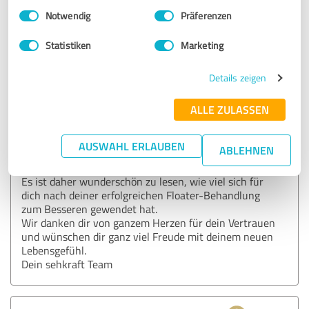
Kommentar von sehkraft Augenzentrum
Einwilligungsauswahl
Impressum
|
Datenschutzbestimmungen
Notwendig
Präferenzen
Wien:
Lieber Josip,
Statistiken
Marketing
wir sind absolut sprachlos und können dir gar nicht
sagen, wie sehr wir uns über dein unglaublich
Details zeigen
positives und ausführliches Feedback freuen.
Deine Worte und Schilderungen bedeuten uns allen
ALLE ZULASSEN
unfassbar viel, denn es ist uns eine absolute
Herzensangelegenheit, dass wir mit unseren
Behandlungsmethoden die Sehkraft unserer
AUSWAHL ERLAUBEN
ABLEHNEN
Patienten und somit ihre Lebensqualität deutlich
verbessern können.
Es ist daher wunderschön zu lesen, wie viel sich für
dich nach deiner erfolgreichen Floater-Behandlung
zum Besseren gewendet hat.
Wir danken dir von ganzem Herzen für dein Vertrauen
und wünschen dir ganz viel Freude mit deinem neuen
Lebensgefühl.
Dein sehkraft Team