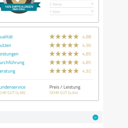
0
2 Sterne
0
1 Stern
ualität
4,88
utzen
4,90
eistungen
4,85
urchführung
4,85
eratung
4,92
undenservice
Preis / Leistung
EHR GUT (4,96)
SEHR GUT (4,64)