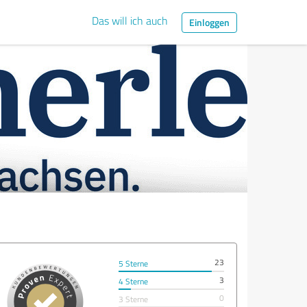
Das will ich auch
Einloggen
23
5 Sterne
3
4 Sterne
0
3 Sterne