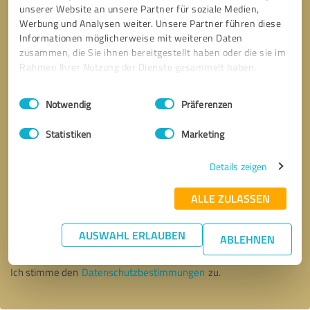
unserer Website an unsere Partner für soziale Medien,
Werbung und Analysen weiter. Unsere Partner führen diese
Informationen möglicherweise mit weiteren Daten
zusammen, die Sie ihnen bereitgestellt haben oder die sie im
Rahmen Ihrer Nutzung der Dienste gesammelt haben.
Einwilligungsauswahl
Impressum
|
Datenschutzbestimmungen
Notwendig
Präferenzen
Statistiken
Marketing
Details zeigen
ALLE ZULASSEN
Bitte um Rückruf
* Erforderliche Angaben
AUSWAHL ERLAUBEN
ABLEHNEN
Nachricht senden
Ich stimme den
Datenschutzbestimmungen
zu.