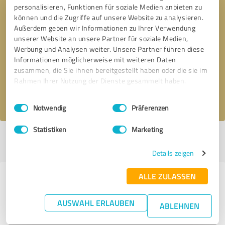
personalisieren, Funktionen für soziale Medien anbieten zu
können und die Zugriffe auf unsere Website zu analysieren.
Außerdem geben wir Informationen zu Ihrer Verwendung
unserer Website an unsere Partner für soziale Medien,
Bitte um Rückruf
* Erforderliche Angaben
Werbung und Analysen weiter. Unsere Partner führen diese
Informationen möglicherweise mit weiteren Daten
Nachricht senden
zusammen, die Sie ihnen bereitgestellt haben oder die sie im
Rahmen Ihrer Nutzung der Dienste gesammelt haben.
Ich stimme den
Datenschutzbestimmungen
zu.
Einwilligungsauswahl
Impressum
|
Datenschutzbestimmungen
Notwendig
Präferenzen
Statistiken
Marketing
Profil aktiv seit 09.01.2019 |
Letzte Aktualisierung: 03.08.2026
|
Profil
melden
Details zeigen
ALLE ZULASSEN
Erfahrungen zu weiteren
Anbietern aus dem Bereich
AUSWAHL ERLAUBEN
ABLEHNEN
Onlineshops