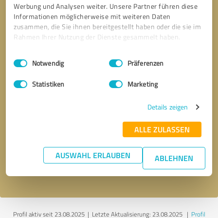
Werbung und Analysen weiter. Unsere Partner führen diese
Informationen möglicherweise mit weiteren Daten
zusammen, die Sie ihnen bereitgestellt haben oder die sie im
Rahmen Ihrer Nutzung der Dienste gesammelt haben.
Einwilligungsauswahl
Impressum
|
Datenschutzbestimmungen
Notwendig
Präferenzen
Statistiken
Marketing
Details zeigen
Bitte um Rückruf
* Erforderliche Angaben
ALLE ZULASSEN
Nachricht senden
AUSWAHL ERLAUBEN
ABLEHNEN
Ich stimme den
Datenschutzbestimmungen
zu.
Profil aktiv seit 23.08.2025 |
Letzte Aktualisierung: 23.08.2025
|
Profil