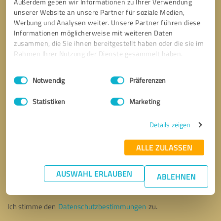
Außerdem geben wir Informationen zu Ihrer Verwendung
unserer Website an unsere Partner für soziale Medien,
Werbung und Analysen weiter. Unsere Partner führen diese
Informationen möglicherweise mit weiteren Daten
zusammen, die Sie ihnen bereitgestellt haben oder die sie im
Rahmen Ihrer Nutzung der Dienste gesammelt haben.
Einwilligungsauswahl
Impressum
|
Datenschutzbestimmungen
Notwendig
Präferenzen
Statistiken
Marketing
Details zeigen
ALLE ZULASSEN
Bitte um Rückruf
* Erforderliche Angaben
AUSWAHL ERLAUBEN
ABLEHNEN
Nachricht senden
Ich stimme den
Datenschutzbestimmungen
zu.