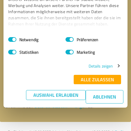
Werbung und Analysen weiter. Unsere Partner führen diese
Informationen möglicherweise mit weiteren Daten
zusammen, die Sie ihnen bereitgestellt haben oder die sie im
Rahmen Ihrer Nutzung der Dienste gesammelt haben.
Einwilligungsauswahl
Impressum
|
Datenschutzbestimmungen
Notwendig
Präferenzen
Statistiken
Marketing
Details zeigen
Bitte um Rückruf
* Erforderliche Angaben
ALLE ZULASSEN
Nachricht senden
AUSWAHL ERLAUBEN
ABLEHNEN
Ich stimme den
Datenschutzbestimmungen
zu.