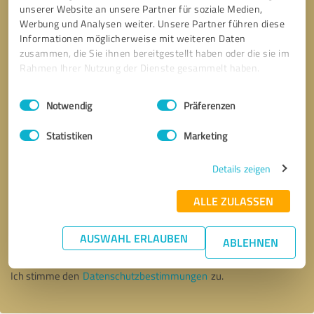
unserer Website an unsere Partner für soziale Medien,
Werbung und Analysen weiter. Unsere Partner führen diese
Informationen möglicherweise mit weiteren Daten
zusammen, die Sie ihnen bereitgestellt haben oder die sie im
Rahmen Ihrer Nutzung der Dienste gesammelt haben.
Einwilligungsauswahl
Impressum
|
Datenschutzbestimmungen
Notwendig
Präferenzen
Statistiken
Marketing
Details zeigen
ALLE ZULASSEN
Bitte um Rückruf
* Erforderliche Angaben
AUSWAHL ERLAUBEN
ABLEHNEN
Nachricht senden
Ich stimme den
Datenschutzbestimmungen
zu.