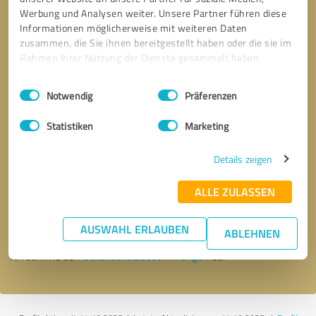
Werbung und Analysen weiter. Unsere Partner führen diese
Informationen möglicherweise mit weiteren Daten
zusammen, die Sie ihnen bereitgestellt haben oder die sie im
Rahmen Ihrer Nutzung der Dienste gesammelt haben.
Einwilligungsauswahl
Impressum
|
Datenschutzbestimmungen
Notwendig
Präferenzen
Statistiken
Marketing
Details zeigen
Bitte um Rückruf
* Erforderliche Angaben
ALLE ZULASSEN
Nachricht senden
AUSWAHL ERLAUBEN
ABLEHNEN
Ich stimme den
Datenschutzbestimmungen
zu.