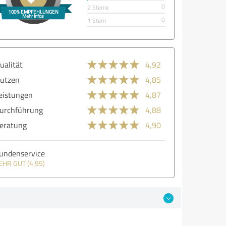
0
2 Sterne
0
1 Stern
ualität
4,92
utzen
4,85
eistungen
4,87
urchführung
4,88
eratung
4,90
undenservice
EHR GUT (4,95)