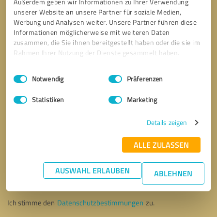
Außerdem geben wir Informationen zu Ihrer Verwendung
unserer Website an unsere Partner für soziale Medien,
Werbung und Analysen weiter. Unsere Partner führen diese
Informationen möglicherweise mit weiteren Daten
zusammen, die Sie ihnen bereitgestellt haben oder die sie im
Rahmen Ihrer Nutzung der Dienste gesammelt haben.
Einwilligungsauswahl
Impressum
|
Datenschutzbestimmungen
Notwendig
Präferenzen
Statistiken
Marketing
Details zeigen
ALLE ZULASSEN
Bitte um Rückruf
* Erforderliche Angaben
AUSWAHL ERLAUBEN
ABLEHNEN
Nachricht senden
Ich stimme den
Datenschutzbestimmungen
zu.