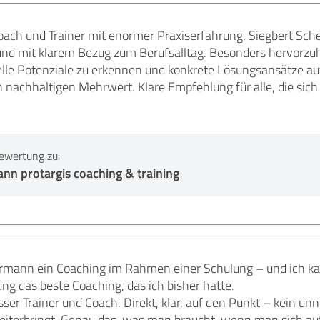
ach und Trainer mit enormer Praxiserfahrung. Siegbert Sch
t und mit klarem Bezug zum Berufsalltag. Besonders hervorzu
elle Potenziale zu erkennen und konkrete Lösungsansätze aufz
n nachhaltigen Mehrwert. Klare Empfehlung für alle, die sich
ewertung zu:
nn protargis coaching & training
ermann ein Coaching im Rahmen einer Schulung – und ich ka
ng das beste Coaching, das ich bisher hatte.
rasser Trainer und Coach. Direkt, klar, auf den Punkt – kein u
eiterbringt. Genau das, was man braucht, wenn man sich auf