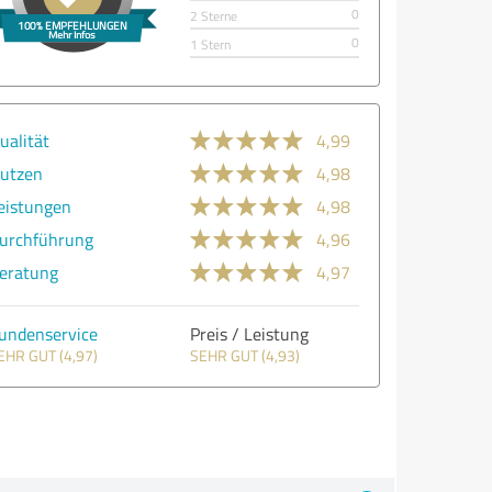
0
2 Sterne
0
1 Stern
ualität
4,99
utzen
4,98
eistungen
4,98
urchführung
4,96
eratung
4,97
undenservice
Preis / Leistung
EHR GUT (4,97)
SEHR GUT (4,93)