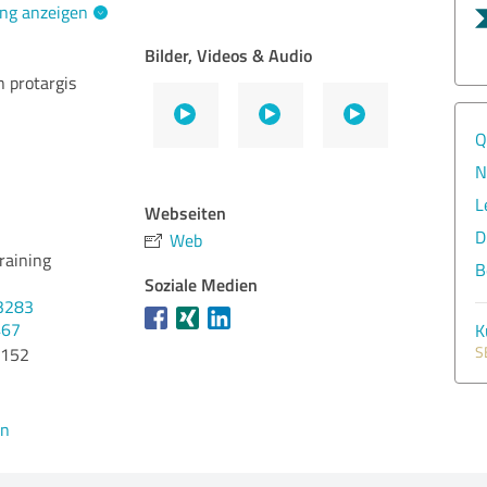
ng anzeigen
Bilder, Videos & Audio
 protargis
Q
N
L
Webseiten
D
Web
raining
B
Soziale Medien
3283
467
K
S
9152
en