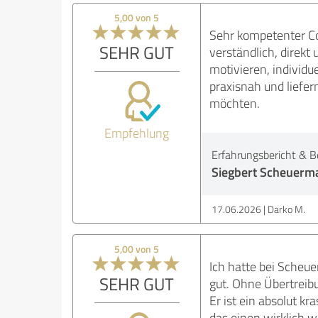
5,00 von 5
Sehr kompetenter Co
SEHR GUT
verständlich, direk
motivieren, individu
praxisnah und liefer
möchten.
Empfehlung
Erfahrungsbericht & B
Siegbert Scheuerma
17.06.2026
Darko M.
5,00 von 5
Ich hatte bei Scheu
SEHR GUT
gut. Ohne Übertreibu
Er ist ein absolut k
das einen wirklich w