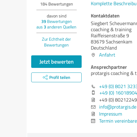
Komplette Beschreibu
184
Bewertungen
Kontaktdaten
davon sind
39
Bewertungen
Siegbert Scheuermann
aus
3
anderen Quellen
coaching & training
Raiffeisenstraße 9
Zur Echtheit der
83679 Sachsenkam
Bewertungen
Deutschland
Anfahrt
Jetzt bewerten
Ansprechpartner
protargis coaching & t
Profil teilen
+49 (0) 8021 323
+49 (0) 1601890
+49 (0) 8021224
info@protargis.de
Impressum
Termin vereinbar