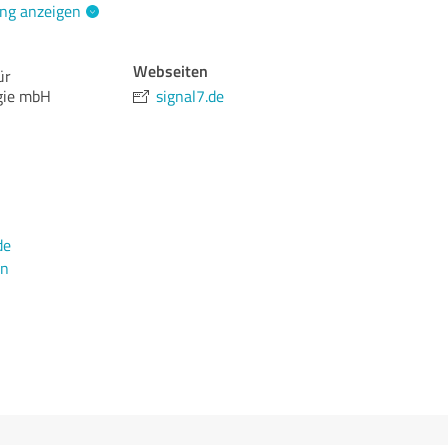
ng anzeigen
Webseiten
ür
gie mbH
signal7.de
de
en