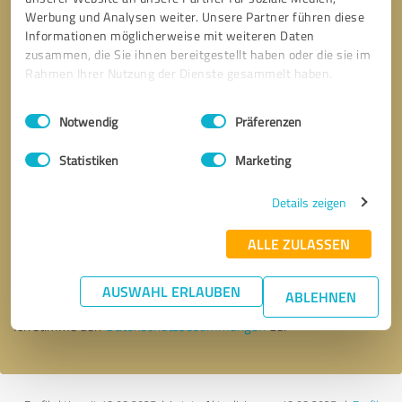
Werbung und Analysen weiter. Unsere Partner führen diese
Informationen möglicherweise mit weiteren Daten
zusammen, die Sie ihnen bereitgestellt haben oder die sie im
Rahmen Ihrer Nutzung der Dienste gesammelt haben.
Einwilligungsauswahl
Impressum
|
Datenschutzbestimmungen
Notwendig
Präferenzen
Statistiken
Marketing
Details zeigen
Bitte um Rückruf
* Erforderliche Angaben
ALLE ZULASSEN
Nachricht senden
AUSWAHL ERLAUBEN
ABLEHNEN
Ich stimme den
Datenschutzbestimmungen
zu.