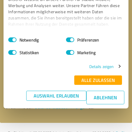
Werbung und Analysen weiter. Unsere Partner führen diese
Informationen möglicherweise mit weiteren Daten
zusammen, die Sie ihnen bereitgestellt haben oder die sie im
Rahmen Ihrer Nutzung der Dienste gesammelt haben.
Einwilligungsauswahl
Impressum
|
Datenschutzbestimmungen
Notwendig
Präferenzen
Statistiken
Marketing
Details zeigen
Bitte um Rückruf
* Erforderliche Angaben
ALLE ZULASSEN
Nachricht senden
AUSWAHL ERLAUBEN
ABLEHNEN
Ich stimme den
Datenschutzbestimmungen
zu.