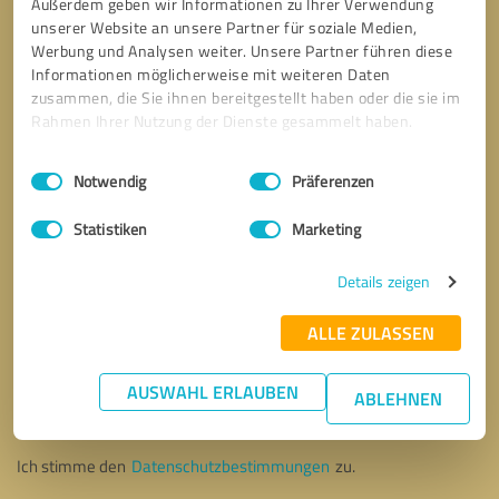
Außerdem geben wir Informationen zu Ihrer Verwendung
unserer Website an unsere Partner für soziale Medien,
Werbung und Analysen weiter. Unsere Partner führen diese
Informationen möglicherweise mit weiteren Daten
zusammen, die Sie ihnen bereitgestellt haben oder die sie im
Rahmen Ihrer Nutzung der Dienste gesammelt haben.
Einwilligungsauswahl
Impressum
|
Datenschutzbestimmungen
Notwendig
Präferenzen
Statistiken
Marketing
Details zeigen
ALLE ZULASSEN
Bitte um Rückruf
* Erforderliche Angaben
AUSWAHL ERLAUBEN
ABLEHNEN
Nachricht senden
Ich stimme den
Datenschutzbestimmungen
zu.