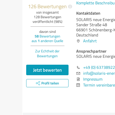
Komplette Beschreibu
126 Bewertungen
i
von insgesamt
Kontaktdaten
128 Bewertungen
SOLARIS neue Energ
veröffentlicht (98%)
Sander Straße 48
66901 Schönenberg-K
davon sind
Deutschland
58
Bewertungen
Anfahrt
aus
1
anderen Quelle
Ansprechpartner
Zur Echtheit der
Bewertungen
SOLARIS neue Energ
+49 (0) 6373892
Jetzt bewerten
info@solaris-ener
Impressum
Profil teilen
Termin vereinbar