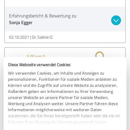
Erfahrungsbericht & Bewertung zu:
Sonja Egger
02.10.2021
Dr. Sabine O.
5,00 von 5
Diese Webseite verwendet Cookies
SEHR GUT
Empfehlung
Wir verwenden Cookies, um Inhalte und Anzeigen zu
personalisieren, Funktionen für soziale Medien anbieten zu
Offen und bewegend teilt Sonja ihre Geschichte auf der
können und die Zugriffe auf unsere Website zu analysieren.
Außerdem geben wir Informationen zu Ihrer Verwendung
Bühne! Danke Sonja für deinen Vortrag!
unserer Website an unsere Partner für soziale Medien,
Werbung und Analysen weiter. Unsere Partner führen diese
Informationen möglicherweise mit weiteren Daten
Erfahrungsbericht & Bewertung zu:
zusammen, die Sie ihnen bereitgestellt haben oder die sie im
Sonja Egger
Rahmen Ihrer Nutzung der Dienste gesammelt haben.