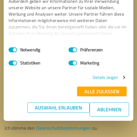
Außerdem geben wir Informationen zu Ihrer Verwendung
unserer Website an unsere Partner für soziale Medien,
Werbung und Analysen weiter. Unsere Partner führen diese
Informationen möglicherweise mit weiteren Daten
zusammen, die Sie ihnen bereitgestellt haben oder die sie im
Rahmen Ihrer Nutzung der Dienste gesammelt haben.
Einwilligungsauswahl
Impressum
|
Datenschutzbestimmungen
Notwendig
Präferenzen
Statistiken
Marketing
Details zeigen
ALLE ZULASSEN
Bitte um Rückruf
* Erforderliche Angaben
AUSWAHL ERLAUBEN
ABLEHNEN
Nachricht senden
Ich stimme den
Datenschutzbestimmungen
zu.