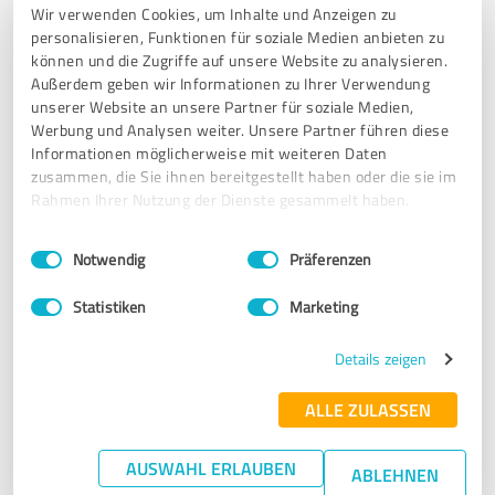
weiterempfehlen!
Wir verwenden Cookies, um Inhalte und Anzeigen zu
personalisieren, Funktionen für soziale Medien anbieten zu
können und die Zugriffe auf unsere Website zu analysieren.
Erfahrungsbericht & Bewertung zu:
Außerdem geben wir Informationen zu Ihrer Verwendung
Sparprofi-Fixkosten
unserer Website an unsere Partner für soziale Medien,
Werbung und Analysen weiter. Unsere Partner führen diese
Informationen möglicherweise mit weiteren Daten
21.04.2026
Anonym
zusammen, die Sie ihnen bereitgestellt haben oder die sie im
Rahmen Ihrer Nutzung der Dienste gesammelt haben.
5,00 von 5
Einwilligungsauswahl
Impressum
|
Datenschutzbestimmungen
Notwendig
Präferenzen
SEHR GUT
Empfehlung
Statistiken
Marketing
Ich bin schon lange Jahre Kooperationspartner von
Details zeigen
Sparprofi!
Alles funktioniert immer sehr lösungsorientiert und
ALLE ZULASSEN
schnell. Der GF ist fast immer erreichbar oder meldet sich
rasch zurück. Insgesamt eine solide und zuverlässige
AUSWAHL ERLAUBEN
Partnerschaft!
ABLEHNEN