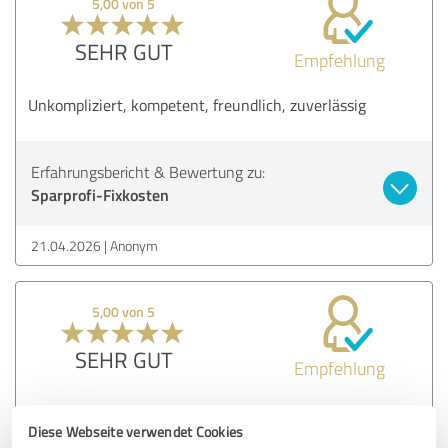
5,00 von 5
SEHR GUT
Empfehlung
Unkompliziert, kompetent, freundlich, zuverlässig
Erfahrungsbericht & Bewertung zu:
Sparprofi-Fixkosten
21.04.2026
Anonym
5,00 von 5
SEHR GUT
Empfehlung
Hervorragende Betreuung, und Kompetenz
Diese Webseite verwendet Cookies
Deshalb würden wir diese Firma jederzeit