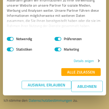
Außerdem geben wir Informationen zu Ihrer Verwendung
unserer Website an unsere Partner für soziale Medien,
Werbung und Analysen weiter. Unsere Partner führen diese
Informationen möglicherweise mit weiteren Daten
zusammen, die Sie ihnen bereitgestellt haben oder die sie im
Rahmen Ihrer Nutzung der Dienste gesammelt haben.
Einwilligungsauswahl
Impressum
|
Datenschutzbestimmungen
Notwendig
Präferenzen
Statistiken
Marketing
Details zeigen
ALLE ZULASSEN
Bitte um Rückruf
* Erforderliche Angaben
AUSWAHL ERLAUBEN
ABLEHNEN
Nachricht senden
Ich stimme den
Datenschutzbestimmungen
zu.