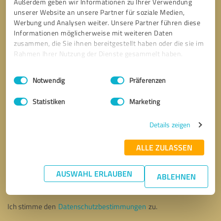
Außerdem geben wir Informationen zu Ihrer Verwendung
unserer Website an unsere Partner für soziale Medien,
Werbung und Analysen weiter. Unsere Partner führen diese
Informationen möglicherweise mit weiteren Daten
zusammen, die Sie ihnen bereitgestellt haben oder die sie im
Rahmen Ihrer Nutzung der Dienste gesammelt haben.
Einwilligungsauswahl
Impressum
|
Datenschutzbestimmungen
Notwendig
Präferenzen
Statistiken
Marketing
Details zeigen
ALLE ZULASSEN
Bitte um Rückruf
* Erforderliche Angaben
AUSWAHL ERLAUBEN
ABLEHNEN
Nachricht senden
Ich stimme den
Datenschutzbestimmungen
zu.